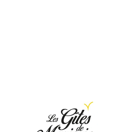
Loa
din
g...