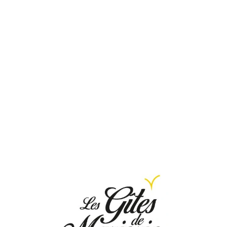
Loa
din
g...