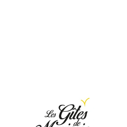
Loa
din
g...