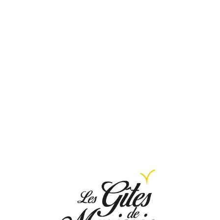
Loa
din
g...