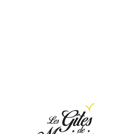
Loa
din
g...